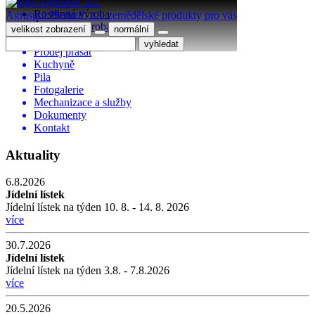
Rostlinná výroba
Agraspol
Předmíř, a.s.
zemědělské produkty pro vás
Živočišná výroba
velikost zobrazení
normální
agraspol
Prodej prasat
Kuchyně
Pila
Fotogalerie
Mechanizace a služby
Dokumenty
Kontakt
Aktuality
6.8.2026
Jídelní lístek
Jídelní lístek na týden 10. 8. - 14. 8. 2026
více
30.7.2026
Jídelní lístek
Jídelní lístek na týden 3.8. - 7.8.2026
více
20.5.2026