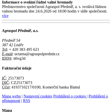
Informace o svolání řádné valné hromady
Představenstvo společnosti Agraspol Předmíř, a. s. svolává řádnou
valnou hromadu dne 24.6.2026 od 18:00 hodin v sídle společnosti.
více
Agraspol Předmíř, a.s.
Předmíř 54
387 42 Lnáře
Tel:
+ 420 383 495 621
E-mail:
uctarna@agraspolpredmir.cz
IDDS:
ti6vg3d
Fakturační údaje
IČ:
25173073
DIČ:
CZ25173073
Účet:
4193710217/0100, Komerční banka Blatná
Mapa webu
|
Nastavení cookies
Prohlášení o cookies
|
Prohlášení o
přístupnosti
|
RSS
Mapa